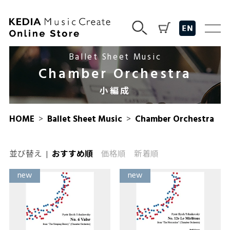
Ballet Sheet Music
Chamber Orchestra
小編成
HOME
>
Ballet Sheet Music
>
Chamber Orchestra
並び替え
|
おすすめ順
価格順
新着順
new
new
new
new