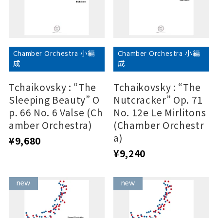
Chamber Orchestra 小編
Chamber Orchestra 小編
成
成
Tchaikovsky : “The
Tchaikovsky : “The
Sleeping Beauty” O
Nutcracker” Op. 71
p. 66 No. 6 Valse (Ch
No. 12e Le Mirlitons
amber Orchestra)
(Chamber Orchestr
a)
¥9,680
¥9,240
new
new
new
new