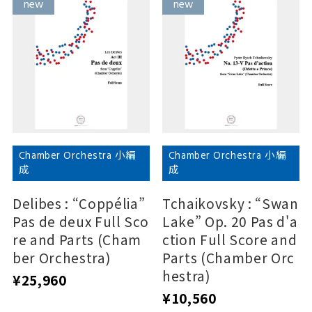
new
new
new
new
Chamber Orchestra 小編
Chamber Orchestra 小編
成
成
Delibes : “Coppélia”
Tchaikovsky : “Swan
Pas de deux Full Sco
Lake” Op. 20 Pas d'a
re and Parts (Cham
ction Full Score and
ber Orchestra)
Parts (Chamber Orc
hestra)
¥25,960
¥10,560