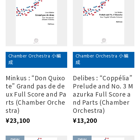
Chamber Orchestra 小編
Chamber Orchestra 小編
成
成
Minkus : “Don Quixo
Delibes : “Coppélia”
te” Grand pas de de
Prelude and No. 3 M
ux Full Score and Pa
azurka Full Score a
rts (Chamber Orche
nd Parts (Chamber
stra)
Orchestra)
¥23,100
¥13,200
new
new
new
new