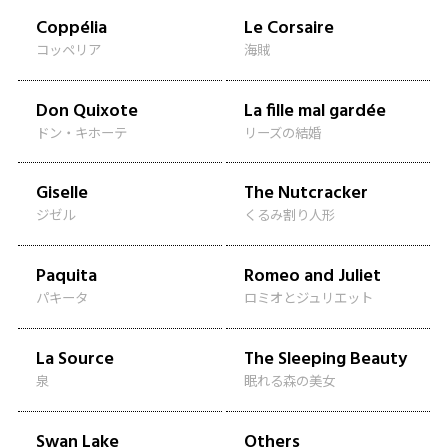
Coppélia
Le Corsaire
コッペリア
海賊
Don Quixote
La fille mal gardée
ドン・キホーテ
リーズの結婚
Giselle
The Nutcracker
ジゼル
くるみ割り人形
Paquita
Romeo and Juliet
パキータ
ロミオとジュリエット
La Source
The Sleeping Beauty
泉
眠れる森の美女
Swan Lake
Others