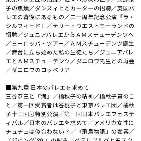
子の焦燥／ダンズィヒとカーターの招聘／英国バ
レエの背後にあるもの／二十周年記念公演『ラ・
シルフィード』／テリー・ウエストモーランドの
招聘／ジュニアバレエからＡＭスチューデンツへ
／ヨーロッパ・ツアー／ＡＭスチューデンツ誕生
／舞台に立ち始めた私の生徒たち／ジュニアバレ
エとＡＭスチューデンツ／ダニロワ先生との再会
／ダニロワのコッペリア
■第九章 日本のバレエを求めて
三谷恭三と『海』／橘秋子の精神／橘秋子賞のこ
と／第一回受賞者は谷桃子と東京バレエ団／橘秋
子十三回忌特別公演／第一回日本バレエフェステ
ィバル／日本のバレエを求めて／アメリカ女性に
チュチュは似合わない？／『飛鳥物語』の変容／
『ジパング'89 』の試み／ペテルブルグとモスク