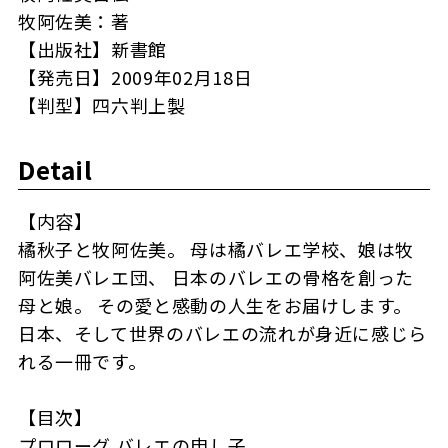
牧阿佐美：著
【出版社】新書館
【発売日】2009年02月18日
【判型】四六判上製
Detail
【内容】
橘秋子と牧阿佐美。 母は橘バレエ学校、娘は牧
阿佐美バレエ団、 日本のバレエの骨格を創った
母と娘。 その愛と感動の人生をお届けします。
日本、そして世界のバレエの流れが身近に感じら
れる一冊です。
【目次】
プロローグ バレエの申し子