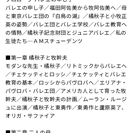
バレエの申し子／福田阿佐美から牧阿佐美へ／母
と東京バレエ団の『白鳥の湖』／橘秋子と小牧正
英の姿勢／バレエ団とバレエ学校／バレエ教育へ
の情熱／橘秋子記念財団とジュニアバレエ／私の
生徒たち─ＡＭスチューデンツ
■第一章 橘秋子と牧幹夫
モダンな先生・橘秋子／リトミックからバレエへ
／チェケッティとロッシ／チェケッティとバレエ
教育の基本／ロッシからパヴロバへ／エリアナ・
パヴロバ・バレエ団／アメリカ人として育った牧
幹夫／橘秋子と牧幹夫の計画／ムーラン・ルージ
ュに出演／橘秋子と東勇作／東勇作と蘆原英了、
オリガ・サファイア
■第二章 二人の母