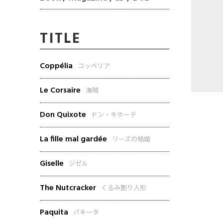
TITLE
Coppélia
コッペリア
Le Corsaire
海賊
Don Quixote
ドン・キホーテ
La fille mal gardée
リーズの結婚
Giselle
ジゼル
The Nutcracker
くるみ割り人形
Paquita
パキータ