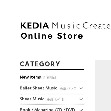
CATEGORY
New Items
新着商品
Ballet Sheet Music
楽譜 バレエ
Sheet Music
楽譜 その他
Book / Magazine /CD / DVD