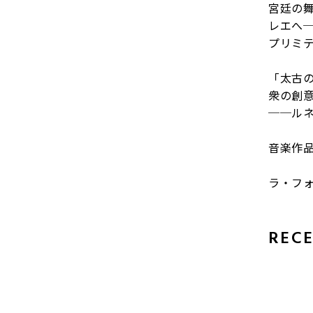
宮廷の
レエへ
プリミ
「太古
衆の創
──ル
音楽作品
ラ・フ
REC