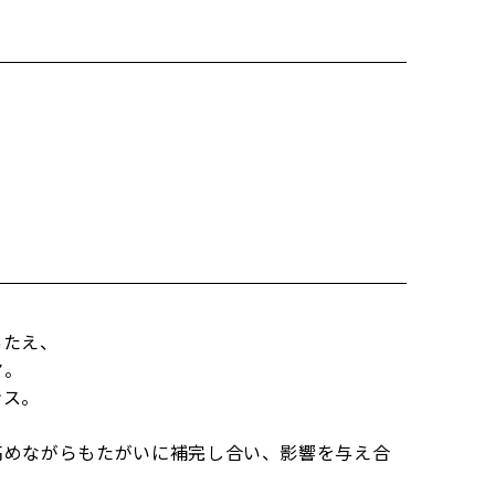
あたえ、
マ。
ンス。
高めながらもたがいに補完し合い、影響を与え合