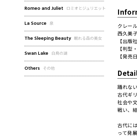
Romeo and Juliet
ロミオとジュリエット
Infor
La Source
泉
クレー
西久美
The Sleeping Beauty
眠れる森の美女
【出版
【判型・
Swan Lake
白鳥の湖
【発売日
Others
その他
Detai
踊れな
古代ギ
社会や
戦い、
古代に
って発