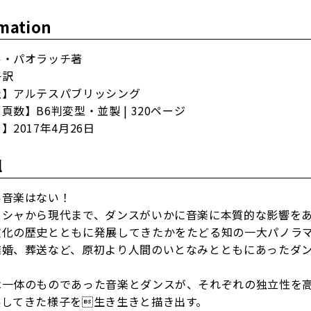
mation
ル・パオラッチ著
子訳
社】アルテスパブリッシング
頁数】B6判変型・並製 | 320ページ
】2017年4月26日
l
い音楽はない！
リシャから現代まで、ダンスがいかに音楽に本質的な影響を
文化の歴史とともに発展してきたかをたどる知の一大パノラ
結婚、葬送など、原初より人間のいとなみとともにあったダ
は一体のものであった音楽とダンスが、それぞれの独立性を
展してきた様子を生き生きと描き出す。