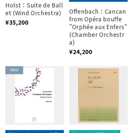
Holst：Suite de Ball
Offenbach：Cancan
et (Wind Orchestra)
from Opéra bouffe
¥35,200
”Orphée aux Enfers”
(Chamber Orchestr
a)
¥24,200
new
new