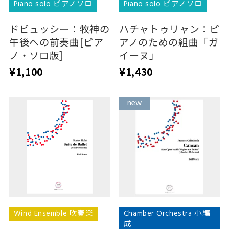
Piano solo ピアノソロ
Piano solo ピアノソロ
ドビュッシー：牧神の
ハチャトゥリャン：ピ
午後への前奏曲[ピア
アノのための組曲「ガ
ノ・ソロ版]
イーヌ」
¥1,100
¥1,430
new
new
Wind Ensemble 吹奏楽
Chamber Orchestra 小編
成