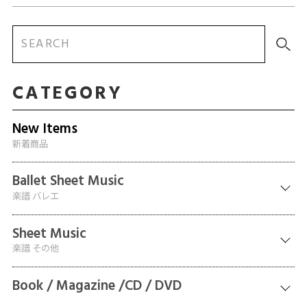
CATEGORY
New Items
新着商品
Ballet Sheet Music
楽譜 バレエ
Sheet Music
楽譜 その他
Book / Magazine /CD / DVD